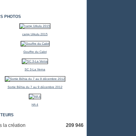
S PHOTOS
camp Urkulu 2015
Gouffre du Cabri
SC 3-La Verna
Sortie Béhia du 7 au 9 décembre 2012
HA 4
ITEURS
 la création
209 946