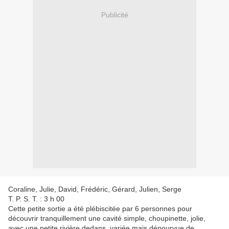
Publicité
Coraline, Julie, David, Frédéric, Gérard, Julien, Serge
T. P. S. T. : 3 h 00
Cette petite sortie a été plébiscitée par 6 personnes pour
découvrir tranquillement une cavité simple, choupinette, jolie,
avec une petite rivière dedans, variée mais dépourvue de