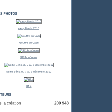
S PHOTOS
camp Urkulu 2015
Gouffre du Cabri
SC 3-La Verna
Sortie Béhia du 7 au 9 décembre 2012
HA 4
ITEURS
 la création
209 948