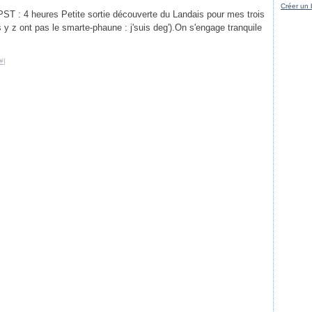
Créer un 
TPST : 4 heures Petite sortie découverte du Landais pour mes trois
z ont pas le smarte-phaune : j'suis deg').On s'engage tranquile
#
]