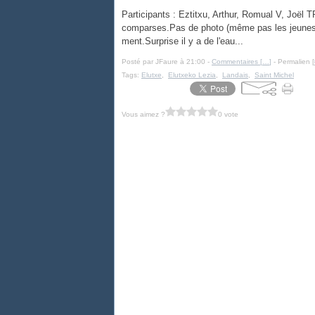
Participants : Eztitxu, Arthur, Romual V, Joël 
comparses.Pas de photo (même pas les jeunes y 
ment.Surprise il y a de l'eau...
Posté par JFaure à 21:00 -
Commentaires [
…
]
- Permalien [
Tags:
Elutxe
,
Elutxeko Lezia
,
Landais
,
Saint Michel
Vous aimez ?
0 vote