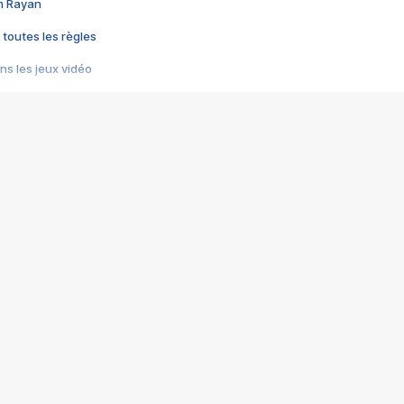
im Rayan
 toutes les règles
s les jeux vidéo
us choquant de Rockstar ? - Le scandale BULLY
e plus moche de Steam
du RÊVE tourne au CAUCHEMAR
pendant 8 heures
it… à tort
umiliés par un jeu vidéo
ire - Final Fantasy 8
ti un empire - Age of Empires
story DOFUS
tard, il crée l'un des pires jeux de tous les temps, MindsEye.