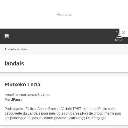
Publicité
MENU
Accueil
» landais
landais
Elutxeko Lezia
Publié le 20/01/2024 à 21:00
Par
JFaure
Participants : Eztitxu, Arthur, Romual V, Joël TPST : 4 heures Petite sortie
découverte du Landais pour mes trois comparses.Pas de photo (même pas
les jeunes y z ont pas le smarte-phaune : j'suis deg').On s'engage
tranquilement.Surprise il y a de l'eau...